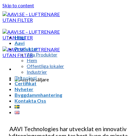
Skip to content
Hem
Aavi
Produkter
Alla Produkter
Hem
Offentliga lokaler
Industrier
Teknologi
Certifikat
Nyheter
Byggdammhantering
Kontakta Oss
AAVI Technologies har utvecklat en innovativ
luftreningsmetod som tar bort även de minsta